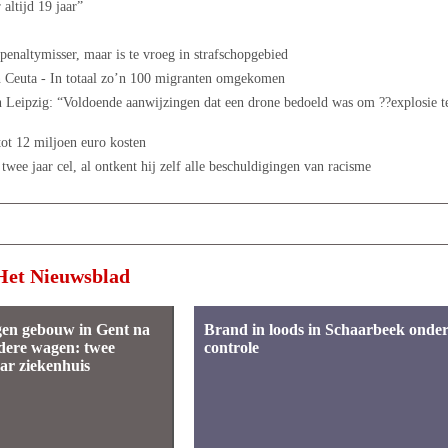
altijd 19 jaar”
altymisser, maar is te vroeg in strafschopgebied
 Ceuta - In totaal zo’n 100 migranten omgekomen
 Leipzig: “Voldoende aanwijzingen dat een drone bedoeld was om ??explosie t
tot 12 miljoen euro kosten
twee jaar cel, al ontkent hij zelf alle beschuldigingen van racisme
Het Nieuwsblad
gen gebouw in Gent na
Brand in loods in Schaarbeek onde
dere wagen: twee
controle
ar ziekenhuis