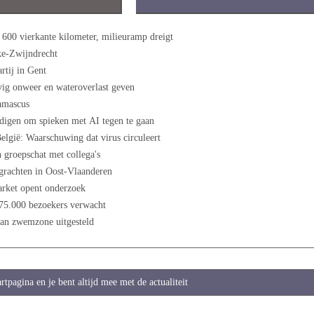
 600 vierkante kilometer, milieuramp dreigt
ke-Zwijndrecht
tij in Gent
vig onweer en wateroverlast geven
amascus
digen om spieken met AI tegen te gaan
België: Waarschuwing dat virus circuleert
 groepschat met collega's
grachten in Oost-Vlaanderen
arket opent onderzoek
: 75.000 bezoekers verwacht
an zwemzone uitgesteld
artpagina en je bent altijd mee met de actualiteit