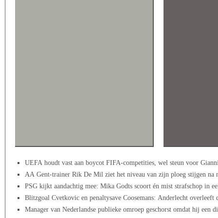
UEFA houdt vast aan boycot FIFA-competities, wel steun voor Gianni 
AA Gent-trainer Rik De Mil ziet het niveau van zijn ploeg stijgen 
PSG kijkt aandachtig mee: Mika Godts scoort én mist strafschop in 
Blitzgoal Cvetkovic en penaltysave Coosemans: Anderlecht overleeft
Manager van Nederlandse publieke omroep geschorst omdat hij een dic