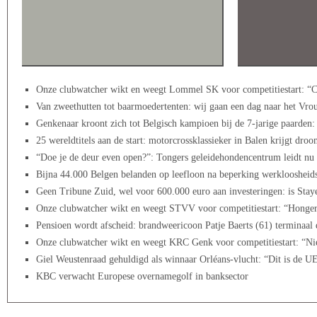
Onze clubwatcher wikt en weegt Lommel SK voor competitiestart: “Ci
Van zweethutten tot baarmoedertenten: wij gaan een dag naar het Vrou
Genkenaar kroont zich tot Belgisch kampioen bij de 7-jarige paarden:
25 wereldtitels aan de start: motorcrossklassieker in Balen krijgt dro
“Doe je de deur even open?”: Tongers geleidehondencentrum leidt nu
Bijna 44.000 Belgen belanden op leefloon na beperking werkloosheids
Geen Tribune Zuid, wel voor 600.000 euro aan investeringen: is Sta
Onze clubwatcher wikt en weegt STVV voor competitiestart: “Honger 
Pensioen wordt afscheid: brandweericoon Patje Baerts (61) terminaal do
Onze clubwatcher wikt en weegt KRC Genk voor competitiestart: “Nie
Giel Weustenraad gehuldigd als winnaar Orléans-vlucht: “Dit is de 
KBC verwacht Europese overnamegolf in banksector