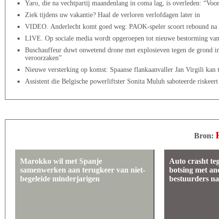
Yaro, die na vechtpartij maandenlang in coma lag, is overleden: “Voor 
Ziek tijdens uw vakantie? Haal de verloren verlofdagen later in
VIDEO. Anderlecht komt goed weg: PAOK-speler scoort rebound na pen
LIVE. Op sociale media wordt opgeroepen tot nieuwe bestorming van
Buschauffeur duwt onwetend drone met explosieven tegen de grond in
veroorzaken”
Nieuwe versterking op komst: Spaanse flankaanvaller Jan Virgili kan 
Assistent die Belgische powerliftster Sonita Muluh saboteerde riskeert 
Bron:
Marokko wil met Spanje
Auto crasht te
samenwerken aan terugkeer van niet-
botsing met an
begeleide minderjarigen
bestuurders na