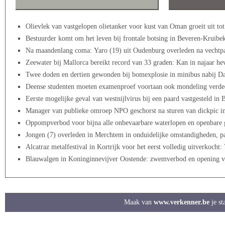
Olievlek van vastgelopen olietanker voor kust van Oman groeit uit tot
Bestuurder komt om het leven bij frontale botsing in Beveren-Kruibe
Na maandenlang coma: Yaro (19) uit Oudenburg overleden na vechtpar
Zeewater bij Mallorca bereikt record van 33 graden: Kan in najaar he
Twee doden en dertien gewonden bij bomexplosie in minibus nabij D
Deense studenten moeten examenproef voortaan ook mondeling verde
Eerste mogelijke geval van westnijlvirus bij een paard vastgesteld in 
Manager van publieke omroep NPO geschorst na sturen van dickpic in
Oppompverbod voor bijna alle onbevaarbare waterlopen en openbare 
Jongen (7) overleden in Merchtem in onduidelijke omstandigheden, p
Alcatraz metalfestival in Kortrijk voor het eerst volledig uitverkocht
Blauwalgen in Koninginnevijver Oostende: zwemverbod en opening v
Maak van
www.verkenner.be
je st