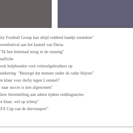
ty Football Group kan altijd reddend handje toesteken”
wenfestival aan het kasteel van Duras
 “Ik ben helemaal terug in de running”
omaffiche
 ook hulphonden voor rolstoelgebruikers op
uitkering: “Bezorgd dat mensen onder de radar blijven”
yen klaar voor derby tegen Lommel?
naar succes is niet afgenomen”
or blootstelling aan asbest tijdens reddingsacties
t klaar, wel op scherp”
UEFA Cup van de duivensport”