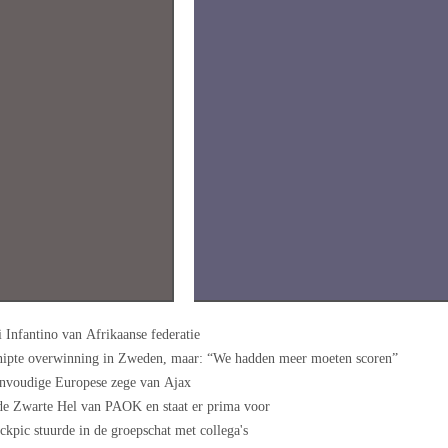
Infantino van Afrikaanse federatie
na nipte overwinning in Zweden, maar: “We hadden meer moeten scoren”
eenvoudige Europese zege van Ajax
 de Zwarte Hel van PAOK en staat er prima voor
kpic stuurde in de groepschat met collega's