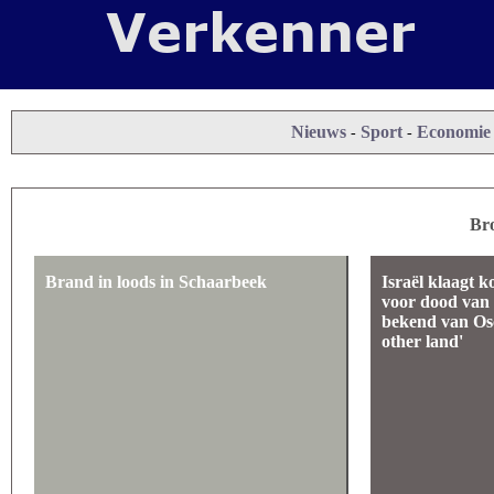
Nieuws
Sport
Economie
-
-
Bro
Brand in loods in Schaarbeek
Israël klaagt k
voor dood van
bekend van Os
other land'