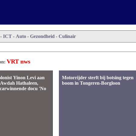
ICT
Auto
Gezondheid
Culinair
-
-
-
-
VRT nws
n:
olonist Yinon Levi aan
Motorrijder sterft bij botsing tegen
 Awdah Hathaleen,
boom in Tongeren-Borgloon
carwinnende docu 'No