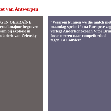
et van Antwerpen
G IN OEKRAÏNE.
“Waarom kunnen we die match nie
neraal-majoor begraven
maandag spelen?”: na Europese ze
am bij explosie in
verlegt Anderlecht-coach Vitor Bru
lariteit van Zelensky
focus meteen naar competitieduel
tegen La Louvière