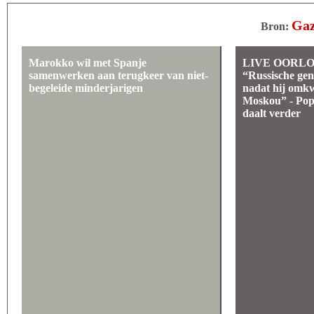
Gaz
Bron:
Marokko wil met Spanje
LIVE OORLO
samenwerken aan terugkeer van niet-
“Russische ge
begeleide minderjarigen
nadat hij omkw
Moskou” - Popu
daalt verder