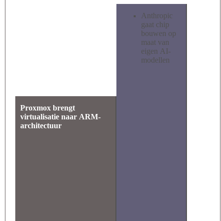
Anthropic
gaat chip
bouwen op
maat van
eigen AI-
modellen
Proxmox brengt
virtualisatie naar ARM-
architectuur