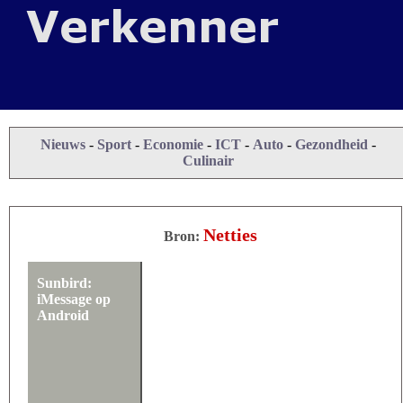
Nieuws
-
Sport
-
Economie
-
ICT
-
Auto
-
Gezondheid
-
Culinair
Netties
Bron:
Sunbird:
iMessage op
Android